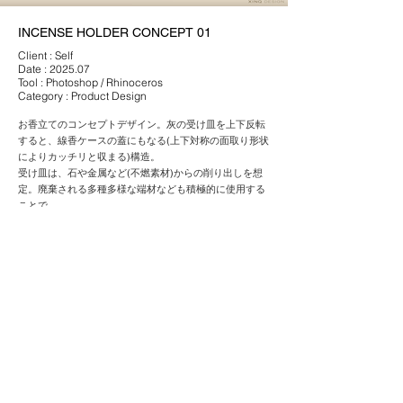
INCENSE HOLDER CONCEPT 01
Client : Self
Date : 2025.07
Tool : Photoshop / Rhinoceros
Category : Product Design
お香立てのコンセプトデザイン。灰の受け皿を上下反転
すると、線香ケースの蓋にもなる(上下対称の面取り形状
によりカッチリと収まる)構造。
受け皿は、石や金属など(不燃素材)からの削り出しを想
定。廃棄される多種多様な端材なども積極的に使用する
ことで、
資材を有効活用しつつカスタマイズ性の向上を図ってい
る。上下で異なる質感のコントラストが良いアクセント
になったCMFデザイン。
Back